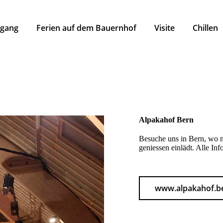
rgang
Ferien auf dem Bauernhof
Visite
Chillen
Alpakahof Bern
Besuche uns in Bern, wo 
geniessen einlädt. Alle Inf
www.alpakahof.b